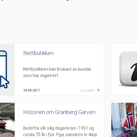
Nettbutikken
Nettbutikken kan brukast av kundar
som har registrert
organisasjonsnummer
i
Enhetsregisteret
. For å kunne nytte
24.04.2017
LES MER
nettbutikken, ta
kontakt
med oss så ...
Historien om Granberg Garveri
Bedrifta vår såg dagens lys i 1951 og
runda 70 år i fjor. Pga. pandemi er ikkje