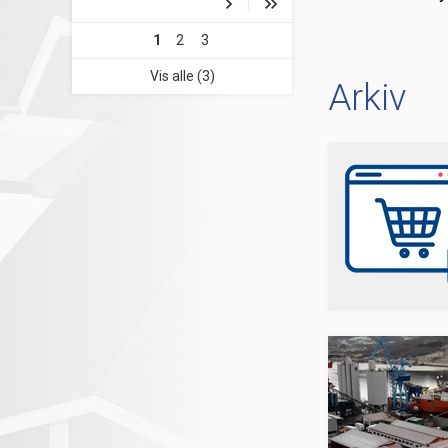
1
2
3
Vis alle (3)
Arkiv