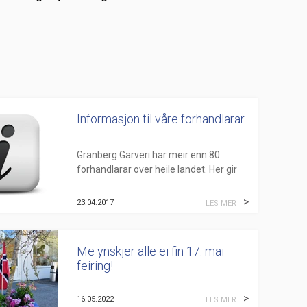
Informasjon til våre forhandlarar
Granberg Garveri har meir enn 80
forhandlarar over heile landet. Her gir
me løpande informasjon til dei.
23.04.2017
LES MER
Nettbutikken:
Nettbutikken gjeld for vå...
Me ynskjer alle ei fin 17. mai
feiring!
16.05.2022
LES MER