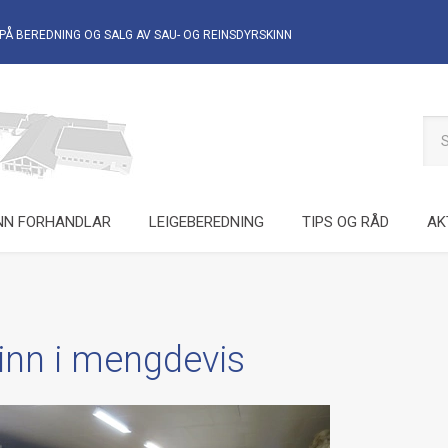
PÅ BEREDNING OG SALG AV
SAU- OG REINSDYRSKINN
NN FORHANDLAR
LEIGEBEREDNING
TIPS OG RÅD
AK
inn i mengdevis