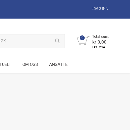
LOGG INN
Total sum:
0
kr 0,00
Eks. MVA
TUELT
OM OSS
ANSATTE