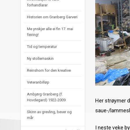
forhandlarar
Historien om Granberg Garveri
Me ynskjer alle ei fin 17. mai
feiring!
Tid og temperatur
Ny stollemaskin
Reinshorn for den kreative
Veteranbilløp
Ambjørg Granberg (f.
Her strøymer d
Hovdegard) 1922-2009
saue-/lammeskin
Skinn av grevling, bever og
mår
I neste veke byr