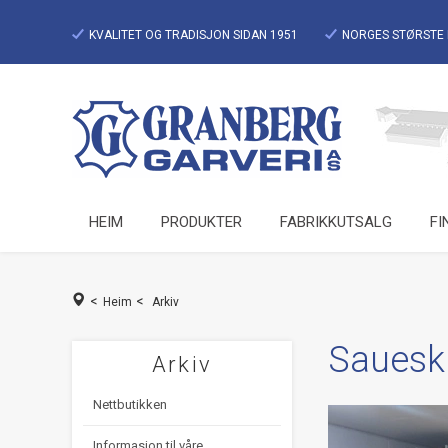
KVALITET OG TRADISJON SIDAN 1951
NORGES STØRSTE 
HEIM
PRODUKTER
FABRIKKUTSALG
FI
<
<
Heim
Arkiv
Sauesk
Arkiv
Nettbutikken
Informasjon til våre