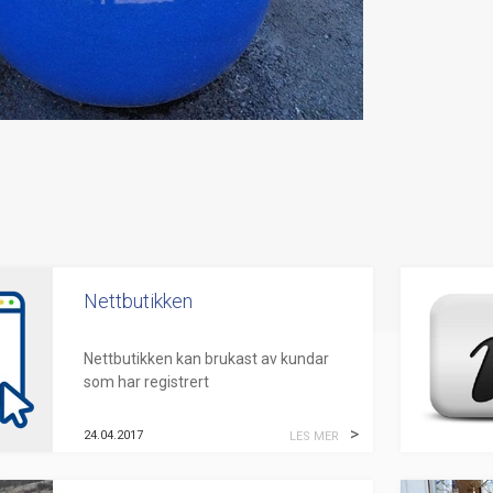
Nettbutikken
Nettbutikken kan brukast av kundar
som har registrert
organisasjonsnummer
i
Enhetsregisteret
. For å kunne nytte
24.04.2017
LES MER
nettbutikken, ta
kontakt
med oss så ...