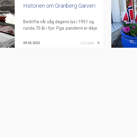
Historien om Granberg Garveri
Bedrifta vår såg dagens lys i 1951 og
runda 70 år i fjor. Pga. pandemi er ikkje
jubileet markert, men TV Haugaland har
laga ein film «Hi...
09.05.2022
LES MER