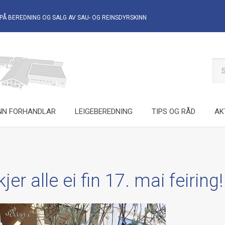
PÅ BEREDNING OG SALG AV
SAU- OG REINSDYRSKINN
NN FORHANDLAR
LEIGEBEREDNING
TIPS OG RÅD
AK
er alle ei fin 17. mai feiring!