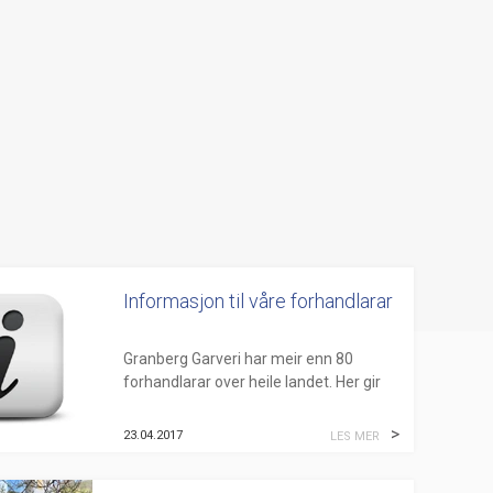
Informasjon til våre forhandlarar
Granberg Garveri har meir enn 80
forhandlarar over heile landet. Her gir
me løpande informasjon til dei.
23.04.2017
LES MER
Nettbutikken:
Nettbutikken gjeld for vå...