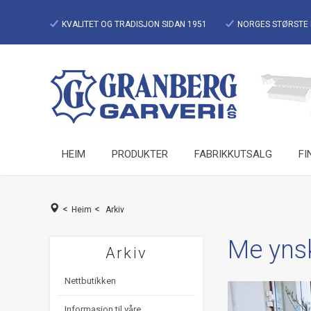
KVALITET OG TRADISJON SIDAN 1951
NORGES STØRSTE 
HEIM
PRODUKTER
FABRIKKUTSALG
FI
<
<
Heim
Arkiv
Me ynskj
Arkiv
Nettbutikken
Informasjon til våre