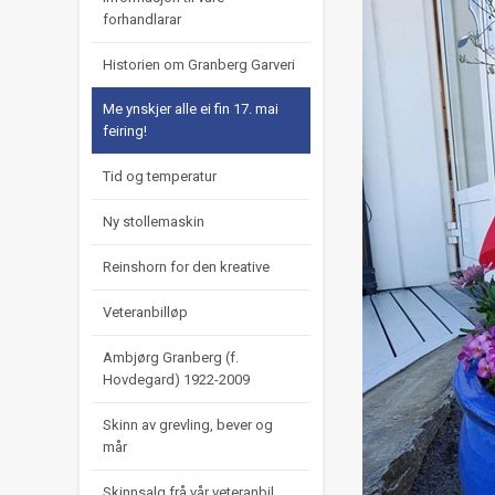
forhandlarar
Historien om Granberg Garveri
Me ynskjer alle ei fin 17. mai
feiring!
Tid og temperatur
Ny stollemaskin
Reinshorn for den kreative
Veteranbilløp
Ambjørg Granberg (f.
Hovdegard) 1922-2009
Skinn av grevling, bever og
mår
Skinnsalg frå vår veteranbil