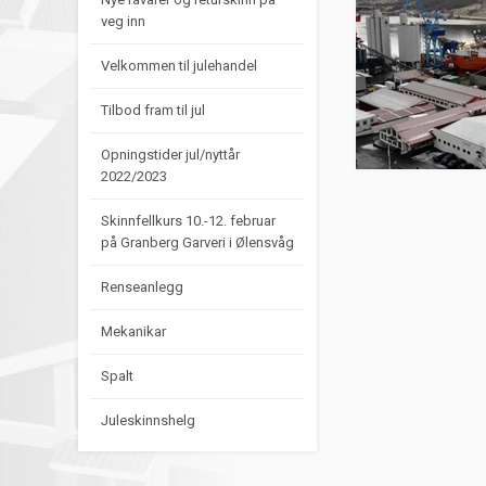
veg inn
Velkommen til julehandel
Tilbod fram til jul
Opningstider jul/nyttår
2022/2023
Skinnfellkurs 10.-12. februar
på Granberg Garveri i Ølensvåg
Renseanlegg
Mekanikar
Spalt
Juleskinnshelg