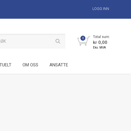
LOGG INN
Total sum:
0
kr 0,00
Eks. MVA
TUELT
OM OSS
ANSATTE