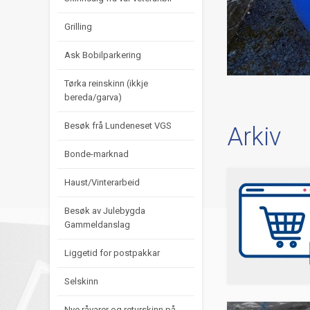
Grilling
Ask Bobilparkering
Tørka reinskinn (ikkje
bereda/garva)
Besøk frå Lundeneset VGS
Arkiv
Bonde-marknad
Haust/Vinterarbeid
Besøk av Julebygda
Gammeldanslag
Liggetid for postpakkar
Selskinn
Nye råvarer og returskinn på