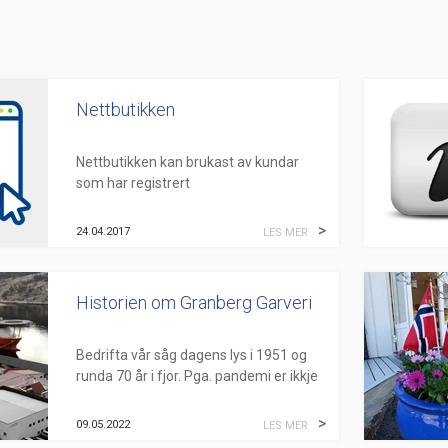
Nettbutikken
Nettbutikken kan brukast av kundar
som har registrert
organisasjonsnummer
i
Enhetsregisteret
. For å kunne nytte
24.04.2017
LES MER
nettbutikken, ta
kontakt
med oss så ...
Historien om Granberg Garveri
Bedrifta vår såg dagens lys i 1951 og
runda 70 år i fjor. Pga. pandemi er ikkje
jubileet markert, men TV Haugaland har
laga ein film «Hi...
09.05.2022
LES MER