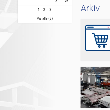
Arkiv
1
2
3
Vis alle (3)