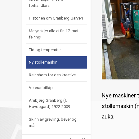
forhandlarar
Historien om Granberg Garveri
Me ynskjer alle ei fin 17. mai
feiring!
Tid og temperatur
Ny stollemaskin
Reinshorn for den kreative
Veteranbilløp
Nye maskiner tr
Ambjørg Granberg (f.
stollemaskin (
Hovdegard) 1922-2009
auka.
Skinn av grevling, bever og
mår