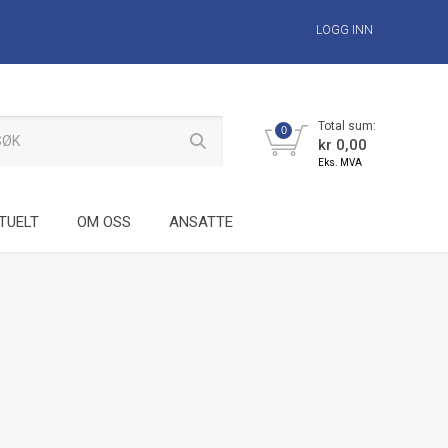
LOGG INN
Total sum:
0
kr 0,00
Eks. MVA
TUELT
OM OSS
ANSATTE