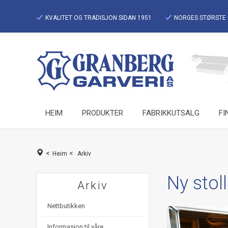
KVALITET OG TRADISJON SIDAN 1951
NORGES STØRSTE 
HEIM
PRODUKTER
FABRIKKUTSALG
FI
<
<
Heim
Arkiv
Ny stol
Arkiv
Nettbutikken
Informasjon til våre