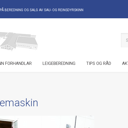
PÅ BEREDNING OG SALG AV
SAU- OG REINSDYRSKINN
NN FORHANDLAR
LEIGEBEREDNING
TIPS OG RÅD
AK
lemaskin