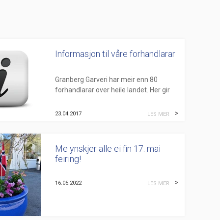
Informasjon til våre forhandlarar
Granberg Garveri har meir enn 80
forhandlarar over heile landet. Her gir
me løpande informasjon til dei.
23.04.2017
LES MER
Nettbutikken:
Nettbutikken gjeld for vå...
Me ynskjer alle ei fin 17. mai
feiring!
16.05.2022
LES MER