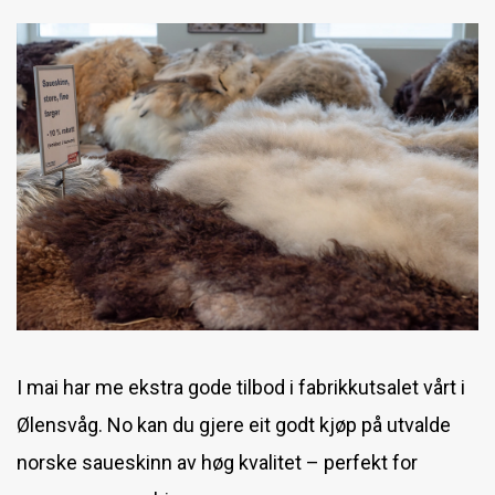
Skinnfellsøm
Fabrikkutsalget
Førstehjelpskurs
Skinnfellkurs
Ny kontainer i Kongsberg
I mai har me ekstra gode tilbod i fabrikkutsalet vårt i
Ølensvåg. No kan du gjere eit godt kjøp på utvalde
norske saueskinn av høg kvalitet – perfekt for