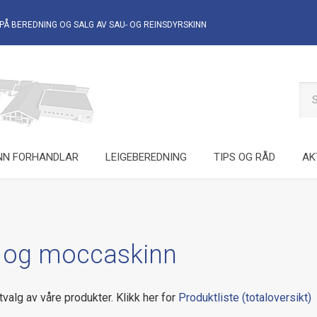
PÅ BEREDNING OG SALG AV
SAU- OG REINSDYRSKINN
NN FORHANDLAR
LEIGEBEREDNING
TIPS OG RÅD
AK
 og moccaskinn
tvalg av våre produkter. Klikk her for
Produktliste (totaloversikt)