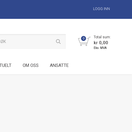
LOGG INN
Total sum:
0
kr 0,00
Eks. MVA
TUELT
OM OSS
ANSATTE