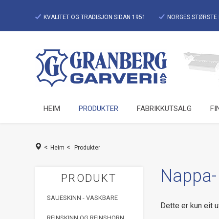
KVALITET OG TRADISJON SIDAN 1951
NORGES STØRSTE 
HEIM
PRODUKTER
FABRIKKUTSALG
FI
<
<
Heim
Produkter
Nappa-
PRODUKT
SAUESKINN - VASKBARE
Dette er kun eit u
REINSKINN OG REINSHORN