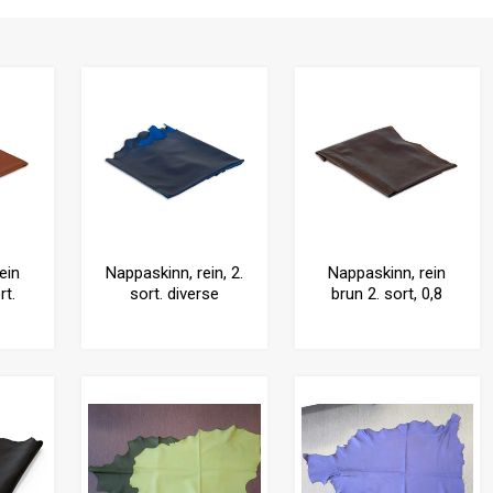
ein
Nappaskinn, rein, 2.
Nappaskinn, rein
rt.
sort. diverse
brun 2. sort, 0,8
farger, 0.8 mm
mm