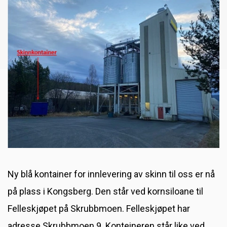
Skinnfellsøm
Fabrikkutsalget
Førstehjelpskurs
Skinnfellkurs
Ny kontainer i Kongsberg
Ny blå kontainer for innlevering av skinn til oss er nå
på plass i Kongsberg. Den står ved kornsiloane til
Felleskjøpet på Skrubbmoen. Felleskjøpet har
adresse Skrubbmoen 9. Konteineren står like ved.