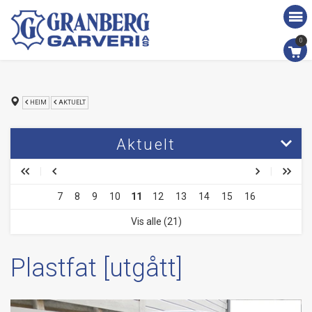
0
HEIM
AKTUELT
Aktuelt
Støydempande tiltak
7
8
9
10
11
12
13
14
15
16
Miljøtiltak
Vis alle (21)
Kampanje
Lagerrydding
Plastfat [utgått]
Returskinn