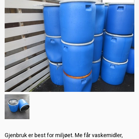
Fluebinding
Gratis saueskinnskapp
Nappa- og moccaskinn
Plastfat [utgått]
Gode påsketilbud [utgått]
Gjenbruk er best for miljøet. Me får vaskemidler,