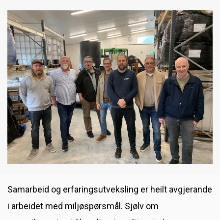
Sommargrilling
Besøk frå Nederland
Gode tilbud i fabrikkutsalget [utgått]
Nytt skuleår og nye unge medarbeidarar
Reinsdyrhorn
Samarbeid og erfaringsutveksling er heilt avgjerande
i arbeidet med miljøspørsmål. Sjølv om