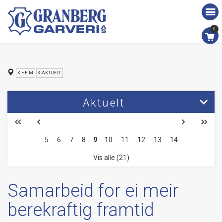
0
HEIM
AKTUELT
Aktuelt
Nytt parti selskinn (video)
5
6
7
8
9
10
11
12
13
14
Besøk frå Australia
Vis alle (21)
Besøk av Stord Husflidlag
Besøk frå Vågen Barnehage
Samarbeid for ei meir
berekraftig framtid
Besøk av Navy Vocalis Shantykor