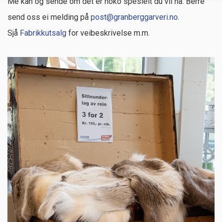
Me kan og sende om det er noko spesielt du vil ha. Berre
send oss ei melding på
post@granberggarveri.no
.
Sjå
Fabrikkutsalg
for veibeskrivelse m.m.