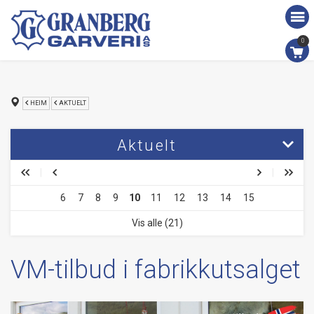
0
HEIM
AKTUELT
Aktuelt
Vinnar av saueskinn på Møgedalsmarknaden - 2018
6
7
8
9
10
11
12
13
14
15
Fjorårets siste parti i arbeid.
Vis alle (21)
Besøk frå Lundeneset VGS
Nye arktiske selskinn i arbeid
VM-tilbud i fabrikkutsalget
Ny valke