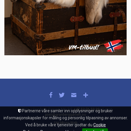
© 2026 | Granberg Garveri AS | Tel:
+47 52 76 50 00
| E-post:
Partnerne våre samler inn opplysninger og bruker
post@granberggarveri.no
informasjonskapsler for måling og personlig tilpasning av annonser.
Uni Micro Web
Ved å bruke våre tjenester godtar du
Cookie