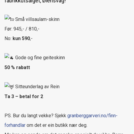
fabrikkutsalget, Ølensvåg!
Små villsaulam-skinn
Før: 945,- / 810,-
No:
kun 590
,-
Gode og fine geiteskinn
50 % rabatt
Sitteunderlag av Rein
Ta 3 – betal for 2
PS. Bur du langt vekke? Sjekk
granberggarveri.no/finn-
forhandlar
om det er ein butikk nær deg.