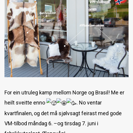
Nappaskinn
Juletilbud [utgått]
Medalje for lang og tru teneste
Vegetabilsk garva skinn
Opningstider Fabrikkutsalget jul og nyttår 2018/2019
For ein utruleg kamp mellom Norge og Brasil! Me er
heilt sveitte enno
.
No ventar
kvartfinalen, og det må sjølvsagt feirast med gode
VM-tilbod måndag 6. –og tirsdag 7. juni i