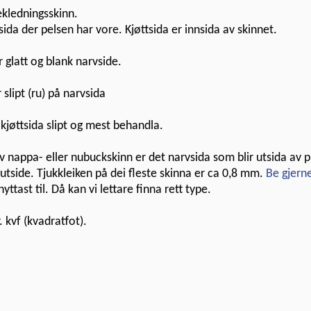
ekledningsskinn.
ida der pelsen har vore. Kjøttsida er innsida av skinnet.
 glatt og blank narvside.
slipt (ru) på narvsida
kjøttsida slipt og mest behandla.
v nappa- eller nubuckskinn er det narvsida som blir utsida av
 utside. Tjukkleiken på dei fleste skinna er ca 0,8 mm.
Be gjern
yttast til. Då kan vi lettare finna rett type.
. kvf (kvadratfot).