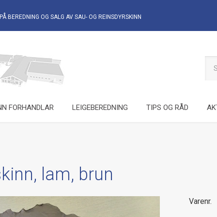
PÅ BEREDNING OG SALG AV
SAU- OG REINSDYRSKINN
NN FORHANDLAR
LEIGEBEREDNING
TIPS OG RÅD
AK
inn, lam, brun
Varenr.