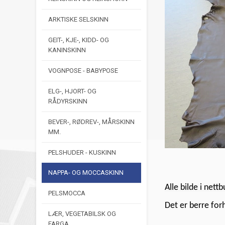
ARKTISKE SELSKINN
GEIT-, KJE-, KIDD- OG
KANINSKINN
VOGNPOSE - BABYPOSE
ELG-, HJORT- OG
RÅDYRSKINN
BEVER-, RØDREV-, MÅRSKINN
MM.
PELSHUDER - KUSKINN
NAPPA- OG MOCCASKINN
Alle bilde i nettb
PELSMOCCA
Det er berre for
LÆR, VEGETABILSK OG
FARGA