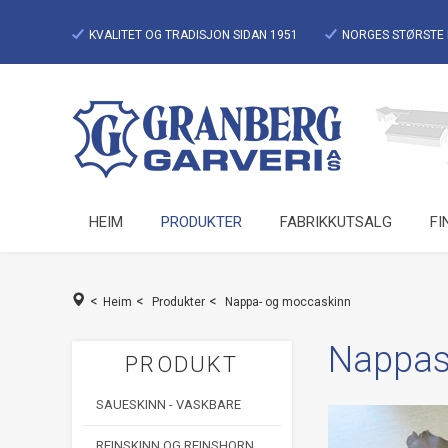
KVALITET OG TRADISJON SIDAN 1951
NORGES STØRSTE 
HEIM
PRODUKTER
FABRIKKUTSALG
FI
<
<
<
Heim
Produkter
Nappa- og moccaskinn
Nappask
PRODUKT
SAUESKINN - VASKBARE
REINSKINN OG REINSHORN