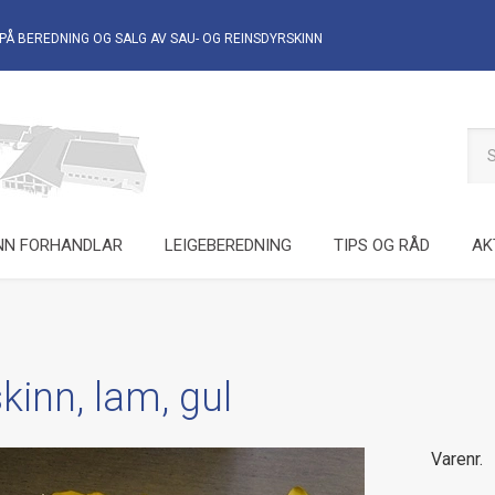
PÅ BEREDNING OG SALG AV
SAU- OG REINSDYRSKINN
NN FORHANDLAR
LEIGEBEREDNING
TIPS OG RÅD
AK
inn, lam, gul
Varenr.