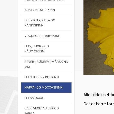
ARKTISKE SELSKINN
GEIT-, KJE-, KIDD- OG
KANINSKINN
VOGNPOSE - BABYPOSE
ELG-, HJORT- OG
RÅDYRSKINN
BEVER-, RØDREV-, MÅRSKINN
MM.
PELSHUDER - KUSKINN
NAPPA- OG MOCCASKINN
Alle bilde i nettb
PELSMOCCA
Det er berre for
LÆR, VEGETABILSK OG
FARGA