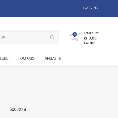
LOGG INN
Total sum:
0
kr 0,00
Eks. MVA
TUELT
OM OSS
ANSATTE
5003218