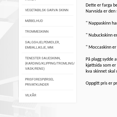
Dette er farga b
VEGETABILSK GARVA SKINN
Narvsida er den s
MØBELHUD
" Nappaskinn har
TROMMESKINN
" Nubuckskinn er 
SALGSHJELPEMIDLER,
" Moccaskinn er 
EMBALLASJE, MM.
TENESTER SAUESKINN,
På plagg sydde a
(KARDING/KLIPPING/TROMLING/
kjøttsida som er
VASK/RENS)
kva skinnet skal n
PRISFORESPØRSEL
Oppgitt pris er pr
PRIVATKUNDER
VILKÅR