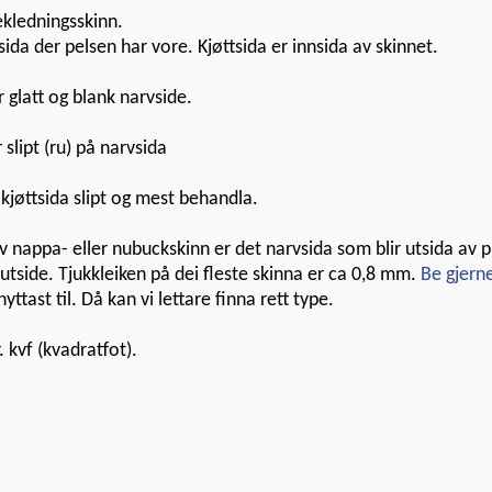
ekledningsskinn.
ida der pelsen har vore. Kjøttsida er innsida av skinnet.
 glatt og blank narvside.
slipt (ru) på narvsida
kjøttsida slipt og mest behandla.
v nappa- eller nubuckskinn er det narvsida som blir utsida av
 utside. Tjukkleiken på dei fleste skinna er ca 0,8 mm.
Be gjern
yttast til. Då kan vi lettare finna rett type.
. kvf (kvadratfot).