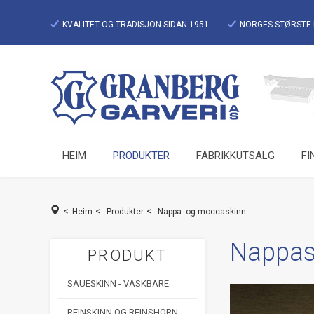
KVALITET OG TRADISJON SIDAN 1951
NORGES STØRSTE 
HEIM
PRODUKTER
FABRIKKUTSALG
FI
<
<
<
Heim
Produkter
Nappa- og moccaskinn
Nappask
PRODUKT
SAUESKINN - VASKBARE
REINSKINN OG REINSHORN