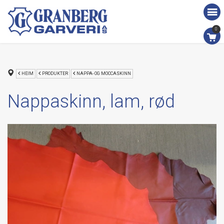
0
HEIM
PRODUKTER
NAPPA- OG MOCCASKINN
Nappaskinn, lam, rød