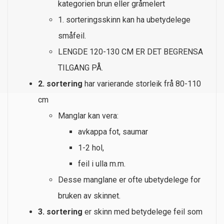
kategorien brun eller gråmelert
1. sorteringsskinn kan ha ubetydelege
småfeil.
LENGDE 120-130 CM ER DET BEGRENSA
TILGANG PÅ.
2. sortering
har varierande storleik frå 80-110
cm
Manglar kan vera:
avkappa fot, saumar
1-2 hol,
feil i ulla m.m.
Desse manglane er ofte ubetydelege for
bruken av skinnet.
3. sortering
er skinn med betydelege feil som