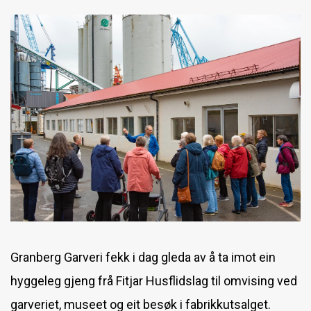
Overtidsmat på Cafe Izabela
Overtidsarbeid
Saueskinn i mengdevis
HMS er viktig
Ny elektrisk truck
Granberg Garveri fekk i dag gleda av å ta imot ein
hyggeleg gjeng frå Fitjar Husflidslag til omvising ved
garveriet, museet og eit besøk i fabrikkutsalget.