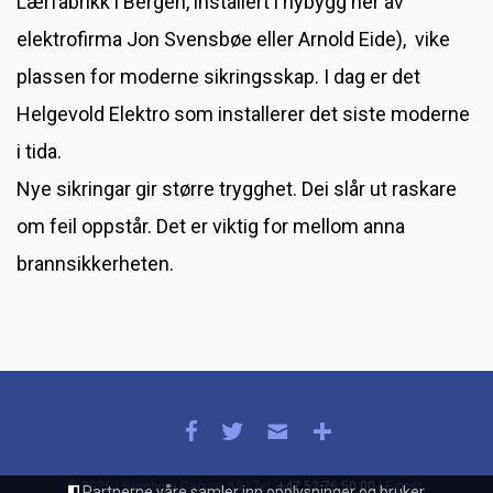
Lærfabrikk i Bergen, installert i nybygg her av
elektrofirma Jon Svensbøe eller Arnold Eide), vike
plassen for moderne sikringsskap. I dag er det
Helgevold Elektro som installerer det siste moderne
i tida.
Nye sikringar gir større trygghet. Dei slår ut raskare
om feil oppstår. Det er viktig for mellom anna
brannsikkerheten.
© 2026 | Granberg Garveri AS | Tel:
+47 52 76 50 00
| E-post:
Partnerne våre samler inn opplysninger og bruker