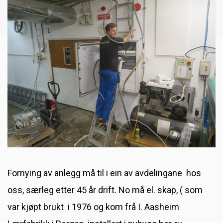
Besøk frå Fitjar Husflidslag
Sommarjobb hos oss?
Mai‑tilbod i fabrikkutsalget
Besøk hos Granberg Garveri!
Visste du at saueskinn er temperaturregulerende?
Fornying av anlegg må til i ein av avdelingane hos
oss, særleg etter 45 år drift. No må el. skap, ( som
var kjøpt brukt i 1976 og kom frå I. Aasheim