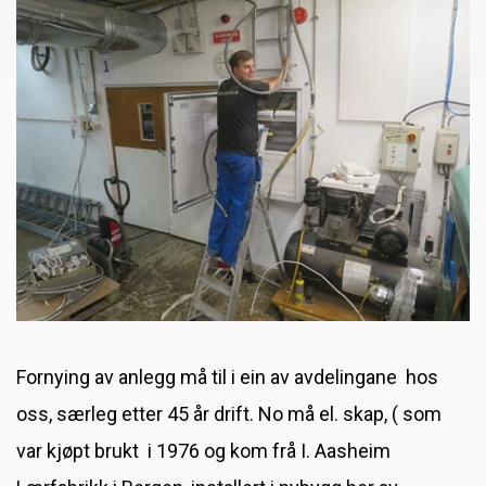
Leigeberedning av saueskinn
Møgedalsmarknaden 2019
Møgedalsmarknaden 2019
Ny medarbeidar
Ledig stilling [utgått]
Fornying av anlegg må til i ein av avdelingane hos
oss, særleg etter 45 år drift. No må el. skap, ( som
var kjøpt brukt i 1976 og kom frå I. Aasheim