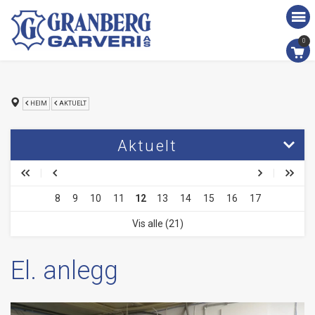
0
HEIM
AKTUELT
Aktuelt
Vågendag-tilbod i fabrikkutsalget [utgått]
8
9
10
11
12
13
14
15
16
17
Varmtvatns-tanken frå 1980 går ut av historia.
Vis alle (21)
Sommargrilling
Besøk av Karmøy Kvinne og Familielag
El. anlegg
Nytt skuleår og nye unge medarbeidarar