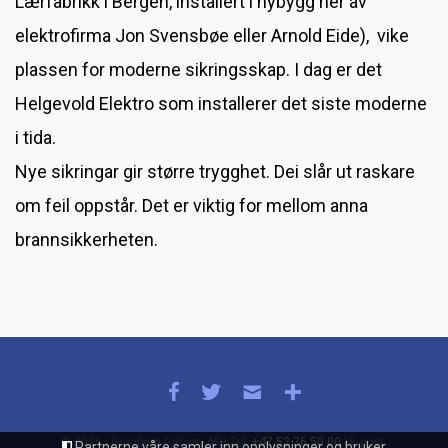
Lærfabrikk i Bergen, installert i nybygg her av
elektrofirma Jon Svensbøe eller Arnold Eide), vike
plassen for moderne sikringsskap. I dag er det
Helgevold Elektro som installerer det siste moderne
i tida.
Nye sikringar gir større trygghet. Dei slår ut raskare
om feil oppstår. Det er viktig for mellom anna
brannsikkerheten.
© 2026 | Granberg Garveri AS | Tel:
+47 52 76 50 00
| E-post:
Partnerne våre samler inn opplysninger og bruker