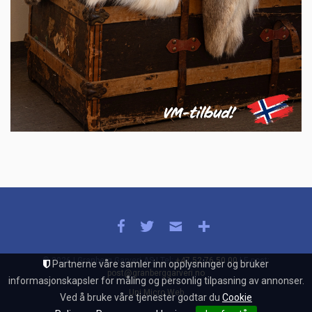
© 2026 | Granberg Garveri AS | Tel:
+47 52 76 50 00
| E-post:
Partnerne våre samler inn opplysninger og bruker
post@granberggarveri.no
informasjonskapsler for måling og personlig tilpasning av annonser.
Uni Micro Web
Ved å bruke våre tjenester godtar du
Cookie