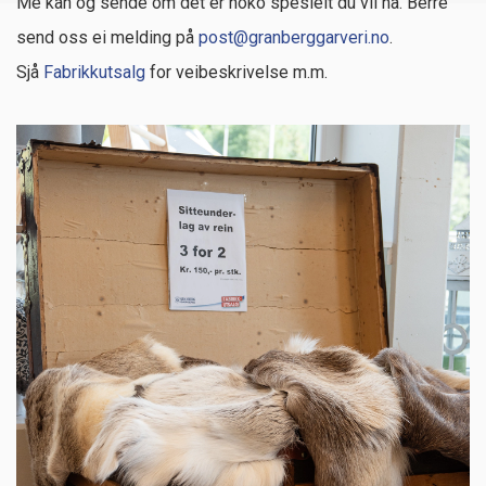
Me kan og sende om det er noko spesielt du vil ha. Berre
send oss ei melding på
post@granberggarveri.no
.
Sjå
Fabrikkutsalg
for veibeskrivelse m.m.