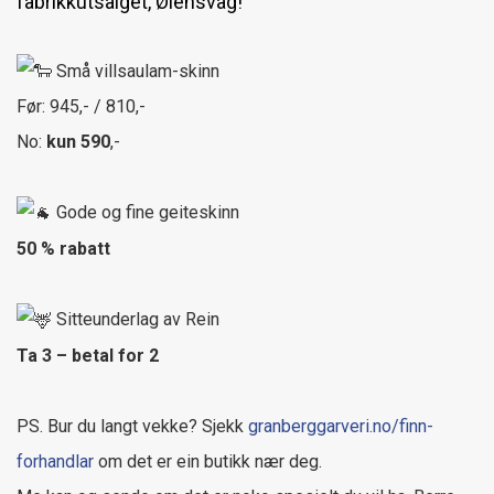
fabrikkutsalget, Ølensvåg!
Små villsaulam-skinn
Før: 945,- / 810,-
No:
kun 590
,-
Gode og fine geiteskinn
50 % rabatt
Sitteunderlag av Rein
Ta 3 – betal for 2
PS. Bur du langt vekke? Sjekk
granberggarveri.no/finn-
forhandlar
om det er ein butikk nær deg.