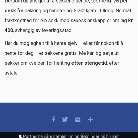
Dersom du ønskjer å få sekkene sende, tek me
kr 75 per
sekk
for pakking og handtering. Frakt kjem i tillegg. Normal
fraktkostnad for éin sekk med saueskinnskapp er om lag
kr
400
, avhengig av leveringsstad.
Har du moglegheit til å hente sjølv – eller får nokon til å
hente for deg – er sekkene gratis. Me kan òg setje ut
sekker om kvelden for henting
etter stengetid
, etter
avtale.
© 2026 | Granberg Garveri AS | Tel:
+47 52 76 50 00
| E-post:
Partnerne våre samler inn opplysninger og bruker