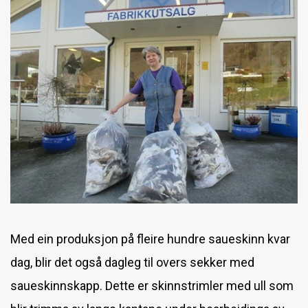
Besøk frå Fitjar Husflidslag
Sommarjobb hos oss?
Mai‑tilbod i fabrikkutsalget
Besøk hos Granberg Garveri!
Visste du at saueskinn er temperaturregulerende?
Med ein produksjon på fleire hundre saueskinn kvar
dag, blir det også dagleg til overs sekker med
saueskinnskapp. Dette er skinnstrimler med ull som