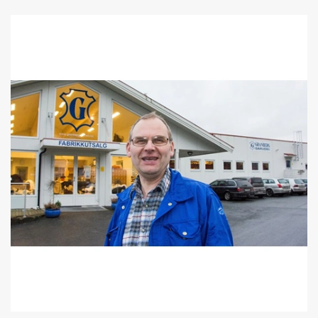
Ein halv million kroner i ekstra avgift
Auka omsetnad og gode reservar
Nådde nye markeder da turismen stoppet opp: Nå ansetter
bedriften ti på en gang
Einaste bedrift i landet som har overlevd bransjen
Seks søsken på same arbeidsplass