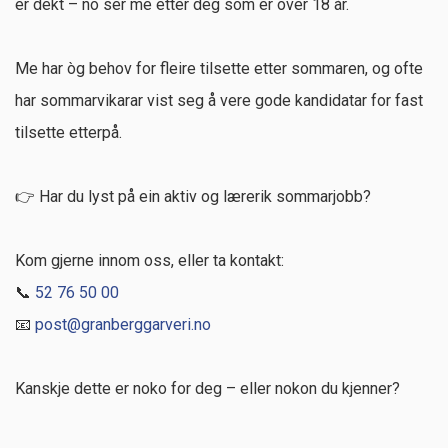
er dekt – no ser me etter deg som er over 18 år.
Litt ekstra kos og varme i vinterferien?
Kurs i småsøm med Beate Solvik
Me har òg behov for fleire tilsette etter sommaren, og ofte
Markering av den samiske nasjonaldagen
har sommarvikarar vist seg å vere gode kandidatar for fast
Slirekurs
tilsette etterpå.
Helgekurs i skinnsøm
👉 Har du lyst på ein aktiv og lærerik sommarjobb?
Pakkar sendt frå oss.
Knivslirer
Kom gjerne innom oss, eller ta kontakt:
📞
52 76 50 00
10 års jubileum for Fabrikkutsalget
📧
post@granberggarveri.no
Skjæremaskin
Skinnfellsøm
Kanskje dette er noko for deg – eller nokon du kjenner?
Fabrikkutsalget