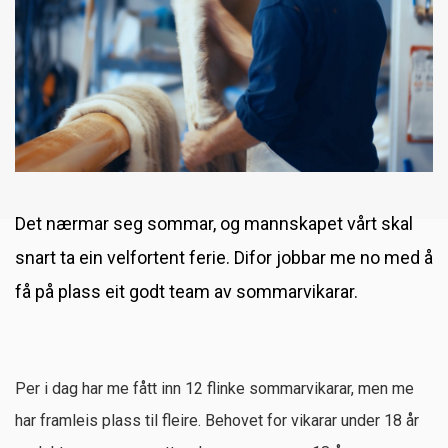
Besøk frå Fitjar Husflidslag
Sommarjobb hos oss?
Mai‑tilbod i fabrikkutsalget
Besøk hos Granberg Garveri!
Visste du at saueskinn er temperaturregulerende?
Visste du at me har ein restekasse?
Det nærmar seg sommar, og mannskapet vårt skal
Bobilskinn frå Granberg Garveri
snart ta ein velfortent ferie. Difor jobbar me no med å
få på plass eit godt team av sommarvikarar.
Visste du at me kjøper viltskinn?
Påsketilbud i Fabrikkutsalget
Slirekurs 18. & 19. mars – kun 6-8 plassar!
Per i dag har me fått inn 12 flinke sommarvikarar, men me
[Fullt] Me har 1 ledig plass på skinnsfellkurs 13.–15. mars!
har framleis plass til fleire. Behovet for vikarar under 18 år