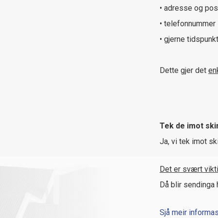
• adresse og po
• telefonnummer
• gjerne tidspunk
Dette gjer det
en
Tek de imot skin
Ja, vi tek imot sk
Det er svært vikt
Då blir sendinga 
Sjå meir informa