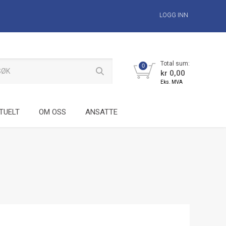
LOGG INN
Total sum:
0
kr 0,00
Eks. MVA
TUELT
OM OSS
ANSATTE