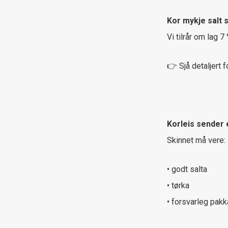
Kor mykje salt 
Vi tilrår om lag 7
👉 Sjå detaljert 
Korleis sender 
Skinnet må vere:
• godt salta
• tørka
• forsvarleg pakk