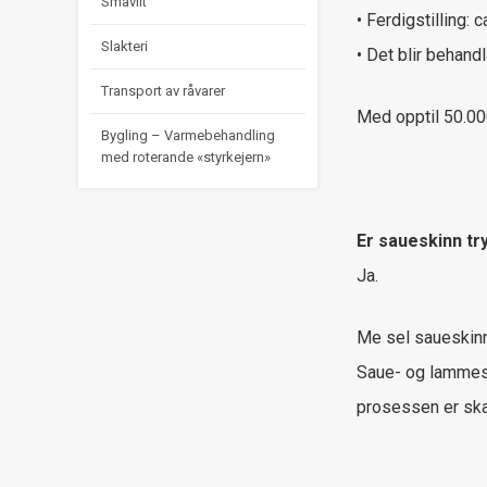
Småvilt
• Ferdigstilling: c
Slakteri
• Det blir behand
Transport av råvarer
Med opptil 50.000
Bygling – Varmebehandling
med roterande «styrkejern»
Er saueskinn tr
Ja.
Me sel saueskinn
Saue- og lammeski
prosessen er ska