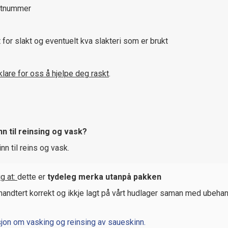
stnummer
t for slakt og eventuelt kva slakteri som er brukt
klare for oss å hjelpe deg raskt
.
n til reinsing og vask?
inn til reins og vask.
ig at:
dette er
tydeleg merka utanpå pakken
handtert korrekt og ikkje lagt på vårt hudlager saman med ubehan
sjon om vasking og reinsing av saueskinn.