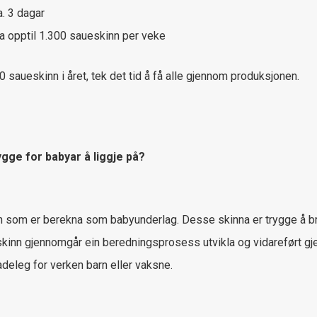
a. 3 dagar
la opptil 1.300 saueskinn per veke
 saueskinn i året, tek det tid å få alle gjennom produksjonen.
ygge for babyar å liggje på?
 som er berekna som babyunderlag. Desse skinna er trygge å bru
nn gjennomgår ein beredningsprosess utvikla og vidareført gjenn
deleg for verken barn eller vaksne.