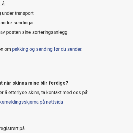
 å:
g under transport
 andre sendingar
ng av posten sine sorteringsanlegg
jon om
pakking og sending før du sender
.
ut når skinna mine blir ferdige?
r å etterlyse skinn, ta kontakt med oss på:
akemeldingsskjema på nettsida
registrert på