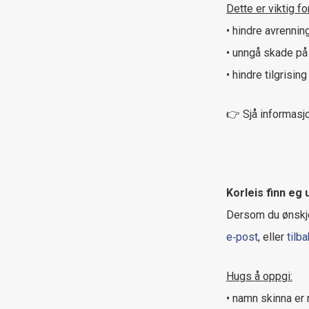
Dette er viktig for
• hindre avrennin
• unngå skade på
• hindre tilgrisi
👉 Sjå informas
Korleis finn eg 
Dersom du ønskje
e‑post
, eller
tilb
Hugs å oppgi:
• namn skinna er 