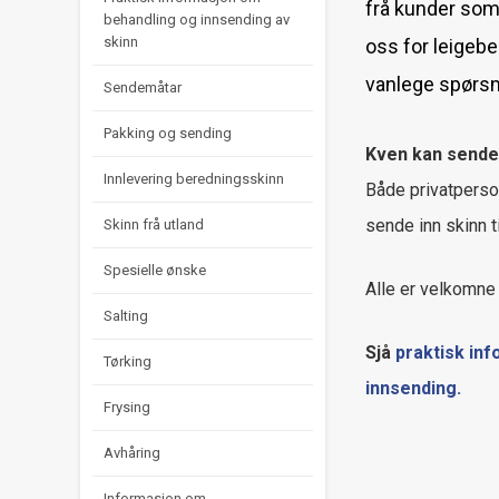
frå kunder som 
behandling og innsending av
skinn
oss for leigebe
vanlege spørs
Sendemåtar
Pakking og sending
Kven kan sende 
Innlevering beredningsskinn
Både privatperso
sende inn skinn t
Skinn frå utland
Spesielle ønske
Alle er velkomne 
Salting
Sjå
praktisk in
Tørking
innsending.
Frysing
Avhåring
Informasjon om