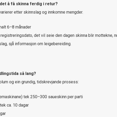
 det å få skinna ferdig i retur?
varierer etter skinnslag og innkomne mengder.
malt 6–8 månader
å registreringsdato, det vil seie den dagen skinna blir mottekne, n
slag, sjå informasjon om leigebereiding.
dlingstida så lang?
olum og ein grundig, tidskrevjande prosess:
emaskinane) tek 250–300 saueskinn per parti
tek ca. 10 dagar
agar