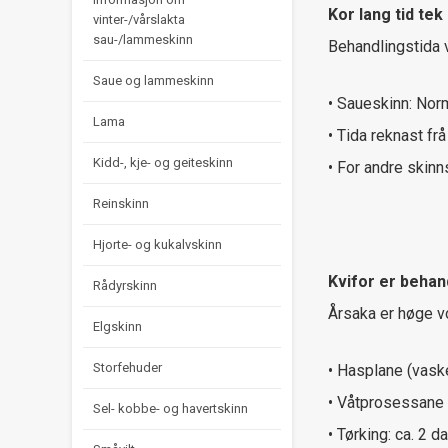
Kor lang tid tek
vinter-/vårslakta
sau-/lammeskinn
Behandlingstida 
Saue og lammeskinn
• Saueskinn: Nor
Lama
• Tida reknast fr
Kidd-, kje- og geiteskinn
• For andre skinn
Reinskinn
Hjorte- og kukalvskinn
Kvifor er behan
Rådyrskinn
Årsaka er høge v
Elgskinn
Storfehuder
• Hasplane (vask
• Våtprosessane 
Sel- kobbe- og havertskinn
• Tørking: ca. 2 d