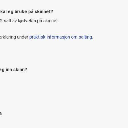
skal eg bruke på skinnet?
 % salt av kjøtvekta på skinnet.
forklaring under
praktisk informasjon om salting
.
eg inn skinn?
a