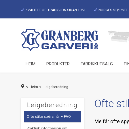
KVALITET OG TRADISJON SIDAN 1951
NORGES STØRSTE 
HEIM
PRODUKTER
FABRIKKUTSALG
FI
<
<
Heim
Leigeberedning
Ofte st
Leigeberedning
Ofte stilte spørsmål – FAQ
Me får ofte spø
Praktisk informasjon om