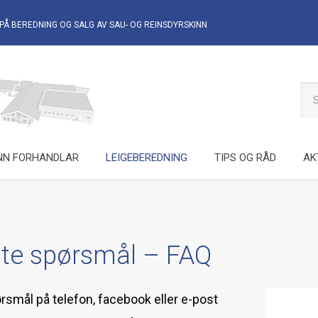
PÅ BEREDNING OG SALG AV
SAU- OG REINSDYRSKINN
NN FORHANDLAR
LEIGEBEREDNING
TIPS OG RÅD
AK
ilte spørsmål – FAQ
rsmål på telefon, facebook eller e-post